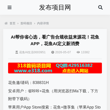
发布项目网
首页
›
首码项目
›
内容详情
AI帮你省心选，看广告合规收益来源花！花鱼
APP，花鱼AI定义新消费
花鱼AI生活0003951
2026-05-07
13382
花鱼邀/请码：838831H
安卓用户：省咔咔+花鱼（用浏览器扫Ma下载，下方
附带下载码）
苹果用户App Store搜索：花鱼+微享集（苹果App Sto