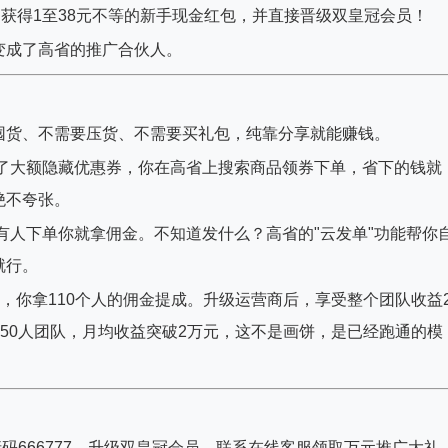
刻获得1至38元不等的新手现金红包，并直接晋级双皇冠会员！
变成了高省的推广合伙人。
囤货、不需要压货、不需要买礼包，纯靠分享就能赚钱。
置了大额隐藏优惠券，你在高省上搜索商品领券下单，省下的钱就
绝不夸张。
有人下单你就拿佣金。不知道发什么？高省的"云发单"功能帮你
就行。
个人，你拿110个人的佣金提成。升级运营商后，享受整个团队收益
展50人团队，月均收益突破2万元，这不是画饼，是已经跑通的模
码666777，升级双皇冠会员，联系在线客服领取万元推广大礼