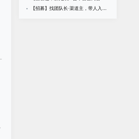
【招募】找团队长·渠道主，带人入伙拿分润
时