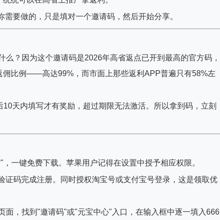
而你需要做的，只是填对一个邀请码，然后开始分享。
为什么？因为这个邀请码是2026年高省返点已开到最高的官方码，
佣比例——高达99%，而市面上那些返利APP普遍只有58%左
后10天内填写才有奖励，超过期限无法激活。所以拿到码，立刻
高省"，一键免费下载。苹果用户记得在设置中授予相应权限。
取验证码完成注册。同时授权淘宝号或支付宝号登录，这是领取优
"页面，找到"邀请码"或"元宝中心"入口，在输入框中逐一填入666