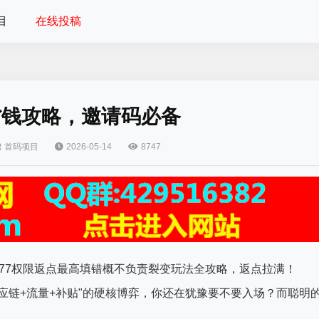
目
在线投稿
省省钱攻略，邀请码必备
首码项目
2026-05-14
8747
6777权限返点最高填错概不负责裂变玩法全攻略，返点拉满！
"供应链+流量+补贴"的硬核博弈，你还在犹豫要不要入场？而聪明