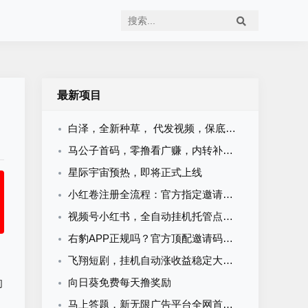
最新项目
白泽，全新种草， 代发视频，保底收益，新品上线，当天收益几十米
马公子首码，零撸看广赚，内转补贴秒到
星际宇宙预热，即将正式上线
小红卷注册全流程：官方指定邀请码，现在加入即可申请开通顶级代理V5权限
视频号小红书，全自动挂机托管点赞关注任务
右豹APP正规吗？官方顶配邀请码是多少？短剧小说漫剧网盘推广副业怎么做
飞翔短剧，挂机自动涨收益稳定大平台
向日葵免费每天撸奖励
的
马上答题，新无限广告平台全网首发，官方一手直招顶级代理，待遇拉满