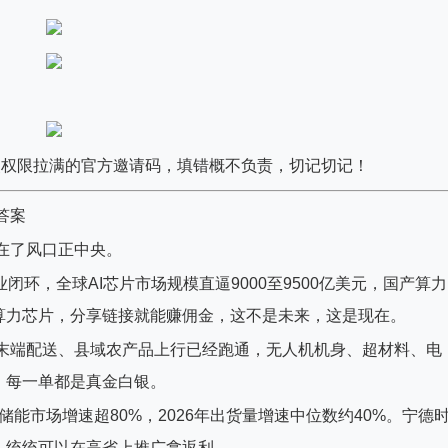
P返点权限拉满的官方邀请码，填错概不负责，切记切记！
答案
站在了风口正中央。
业闭环，全球AI芯片市场规模直逼9000至9500亿美元，国产算力
算力芯片，分享链接就能赚佣金，这不是未来，这是现在。
市末端配送、县域农产品上行已经跑通，无人机机身、超材料、电
，每一单都是真金白银。
储能市场增速超80%，2026年出货量增速中位数约40%。宁德
，统统可以在高省上推广拿返利。