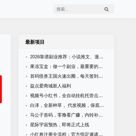
最新项目
2026靠谱副业推荐：小说推文、漫剧推广、网盘拉新哪个平台好？右豹注册教程
果冻宝盒：做一个副业，最重要的是有人带！
首码怪兽王国火速出圈，每天签到看60个广子即可
益点爱商城新人福利
视频号小红书，全自动挂机托管点赞关注任务
白泽，全新种草， 代发视频，保底收益，新品上线，当天收益几十米
马公子首码，零撸看广赚，内转补贴秒到
星际宇宙预热，即将正式上线
小红卷注册全流程：官方指定邀请码，现在加入即可申请开通顶级代理V5权限