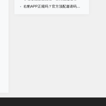
右豹APP正规吗？官方顶配邀请码是多少？短剧小说漫剧网盘推广副业怎么做