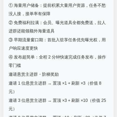
① 海量用户储备：提前积累大量用户资源，任务不愁
没人接，接单率有保障
② 免费福利拉满：会员、曝光道具全都免费送，拉人
进群还能领额外海量道具
③ 早期流量窗口期：首批入驻享任务优先曝光权，用
户响应速度更快
④ 发布超简单：全程 2 分钟快速完成任务发布，操作
零门槛
邀请悬赏主进群・阶梯奖励
邀请 1 位悬赏主进群 → 置顶 ×1 + 刷新 ×3（价值 8
元）
邀请 3 位悬赏主进群 → 置顶 ×3 + 刷新 ×10（价值 25
元）