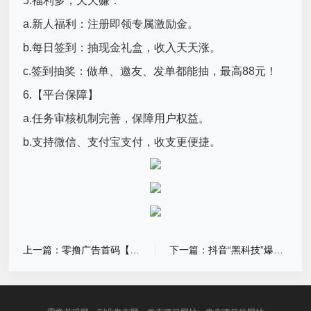
5.福利多，天天赚：
a.新人福利：注册即领专属激励金。
b.每日签到：抽现金礼盒，收入天天涨。
c.签到抽奖：做单、邀友、发单都能抽，最高88元！
6.【平台保障】
a.任务审核机制完善，保障用户权益。
b.支持微信、支付宝支付，收支更便捷。
上一篇：零撸广告首码【邦邦赚】刚出，大放水
下一篇：抖音“黑科技”爆火背后：普通人逆袭的流量密码，挂铁涨粉丝软件，你真的懂吗？