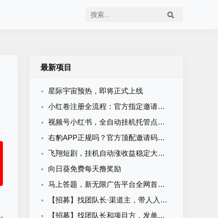
最新项目
星际宇宙预热，即将正式上线
小红卷注册全流程：官方指定邀请码，现在加入即可申请开通顶级代理V5权限
视频号小红书，全自动挂机托管点赞关注任务
右豹APP正规吗？官方顶配邀请码是多少？短剧小说漫剧网盘推广副业怎么做
飞翔短剧，挂机自动涨收益稳定大平台
向日葵免费每天撸奖励
马上答题，新无限广告平台全网首发，官方一手直招顶级代理，待遇拉满
【招募】找团队长·渠道主，带人入伙拿分润
【招募】找团队长和项目方，发单接单一起搞钱