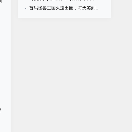
副
首码怪兽王国火速出圈，每天签到看60个广子即可
荚