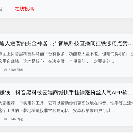
目
在线投稿
短视频新玩法之普通人逆袭的掘金神器，抖音黑科技直播间挂铁涨粉点赞云端商城招募合伙人
市面上抖音黑科技兵马俑平台有很多，功能都大差不差。但咱们得明白，
用它赚钱，这才是核心！在决定做一个项目前，一定要先剖...
8409 阅读
简单复制模式副业赚钱，抖音黑科技云端商城快手挂铁涨粉丝人气APP软件地址
大家推荐一个实用的工具，它可以帮助你们更高效地在抖音、快手等主流
个工具的下载地址链接非常容易记忆，安卓和苹果用户可以...
8746 阅读