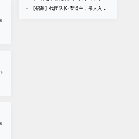
【招募】找团队长·渠道主，带人入伙拿分润
短
诉
短