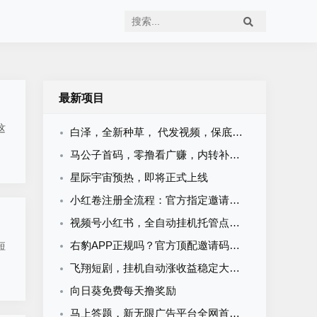
最新项目
这
白泽，全新种草， 代发视频，保底收益，新品上线，当天收益几十米
马公子首码，零撸看广赚，内转补贴秒到
星际宇宙预热，即将正式上线
小红卷注册全流程：官方指定邀请码，现在加入即可申请开通顶级代理V5权限
视频号小红书，全自动挂机托管点赞关注任务
右豹APP正规吗？官方顶配邀请码是多少？短剧小说漫剧网盘推广副业怎么做
短
飞翔短剧，挂机自动涨收益稳定大平台
向日葵免费每天撸奖励
马上答题，新无限广告平台全网首发，官方一手直招顶级代理，待遇拉满