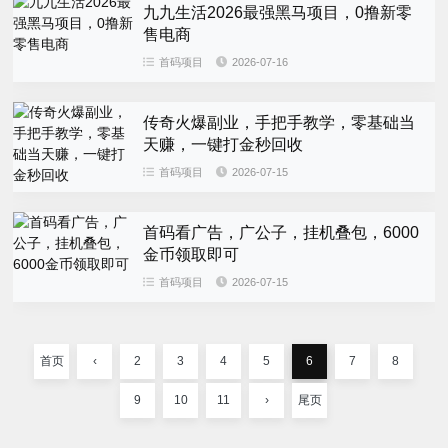
九九生活2026最强黑马项目，0撸新零
售电商
首码项目
2026-07-16
传奇火爆副业，手把手教学，零基础当
天赚，一键打金秒回收
首码项目
2026-07-15
首码看广告，广公子，挂机叠包，6000
金币领取即可
首码项目
2026-07-15
首页
‹
2
3
4
5
6
7
8
9
10
11
›
尾页