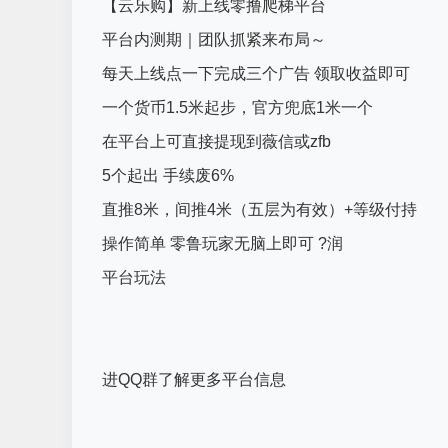
【云乐购】新上线零撸爬梯平台
平台内测期｜团队抓紧来布局～
每天上线点一下完成三个广告 领取收益即可
一个货币1.5米起步，官方兜底1米一个
在平台上可直接提现到薇信或zfb
5个起出 手续废6%
直推8米，间推4米（五层为有效）+等级付持
操作简单 零鲁玩家无脑上即可 ?润
平台玩法
进QQ群了解更多平台信息