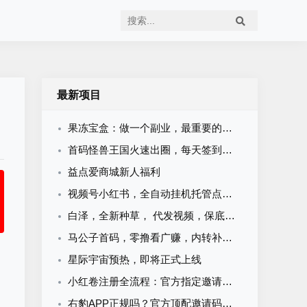
最新项目
果冻宝盒：做一个副业，最重要的是有人带！
首码怪兽王国火速出圈，每天签到看60个广子即可
益点爱商城新人福利
视频号小红书，全自动挂机托管点赞关注任务
白泽，全新种草， 代发视频，保底收益，新品上线，当天收益几十米
马公子首码，零撸看广赚，内转补贴秒到
星际宇宙预热，即将正式上线
小红卷注册全流程：官方指定邀请码，现在加入即可申请开通顶级代理V5权限
右豹APP正规吗？官方顶配邀请码是多少？短剧小说漫剧网盘推广副业怎么做