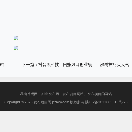
卷轴
下一篇：抖音黑科技，网赚风口创业项目，涨粉技巧买人气，快手挂铁直播挂假人免
零撸首码网，副业发布网、发布项目网站、发布项目的网站
Copyright © 2025 发布项目网 pzboy.com 版权所有
陕ICP备2022003811号-26